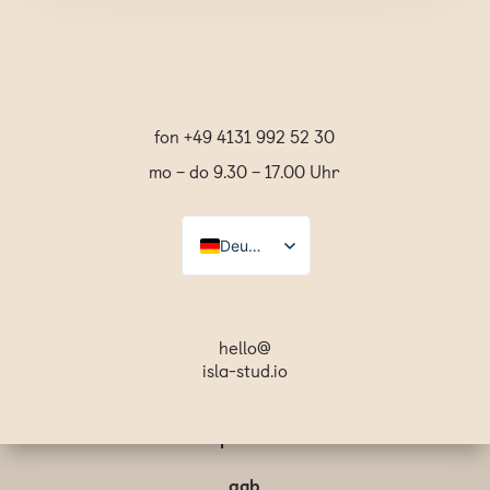
fon +49 4131 992 52 30
mo – do 9.30 – 17.00 Uhr
Deutsch
Español
English
hello@
isla-stud.io
Français
Svenska
Svenska
impressum
Français
agb