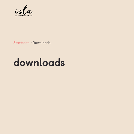
Startseite
•
Downloads
downloads
Kostenloses WordPress-Plugin für
TranslatePress + Rank Math:
eigene XML-Sitemap-Indexe pro
Sprache, robots.txt-Advertising
und optionaler NitroPack-