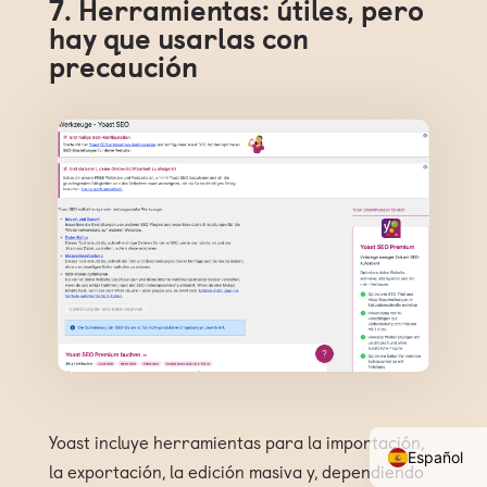
7. Herramientas: útiles, pero
hay que usarlas con
precaución
Svenska
pie de imprenta
Français
gtc
English
protección de datos
Deutsch
Yoast incluye herramientas para la importación,
Español
la exportación, la edición masiva y, dependiendo