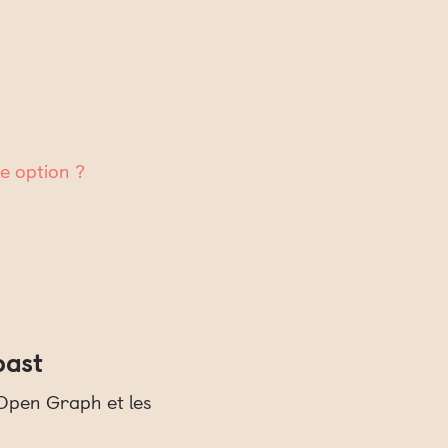
e option ?
oast
, Open Graph et les