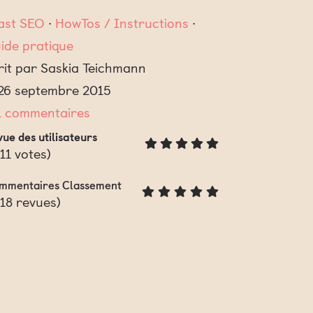
ast SEO
∙
HowTos / Instructions
∙
ide pratique
rit par Saskia Teichmann
 26 septembre 2015
1 commentaires
ue des utilisateurs
11
votes)
mmentaires Classement
18
revues)