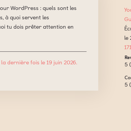
our WordPress : quels sont les
Yo
, à quoi servent les
Gu
uoi tu dois prêter attention en
Éc
le
17
Rev
la dernière fois le 19 juin 2026.
5
(
Co
5
(