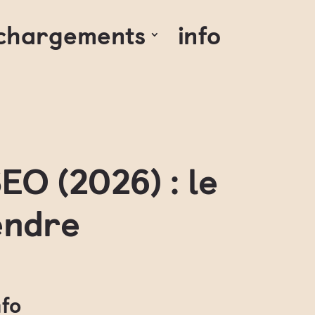
échargements
info
EO (2026) : le
endre
nfo