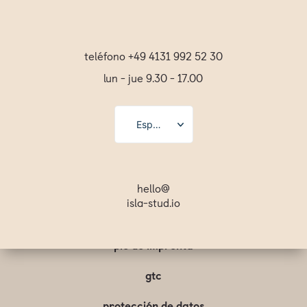
teléfono +49 4131 992 52 30
lun - jue 9.30 - 17.00
Español
Deutsch
English
hello@
isla-stud.io
Français
Svenska
pie de imprenta
gtc
protección de datos