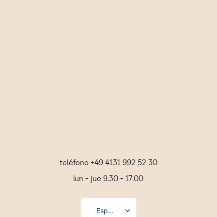
agente con Claude Code, Codex,
Gemini y Hermes, incluyendo la
rutina de memoria y los controles
de aprobación.
teléfono +49 4131 992 52 30
lun - jue 9.30 - 17.00
Español