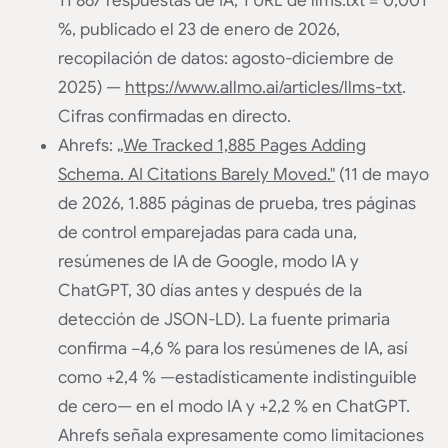
11 867 respuestas de IA, 1 URL de llms.txt = 0,001
%, publicado el 23 de enero de 2026,
recopilación de datos: agosto-diciembre de
2025) —
https://www.allmo.ai/articles/llms-txt
.
Cifras confirmadas en directo.
Ahrefs:
„We Tracked 1,885 Pages Adding
Schema. AI Citations Barely Moved."
(11 de mayo
de 2026, 1.885 páginas de prueba, tres páginas
de control emparejadas para cada una,
resúmenes de IA de Google, modo IA y
ChatGPT, 30 días antes y después de la
detección de JSON-LD). La fuente primaria
confirma −4,6 % para los resúmenes de IA, así
como +2,4 % —estadísticamente indistinguible
de cero— en el modo IA y +2,2 % en ChatGPT.
Ahrefs señala expresamente como limitaciones