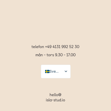
telefon +49 4131 992 52 30
mån - tors 9.30 - 17.00
Svenska
Deutsch
Español
hello@
isla-stud.io
English