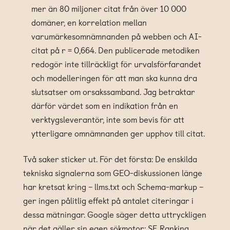
mer än 80 miljoner citat från över 10 000
domäner, en korrelation mellan
varumärkesomnämnanden på webben och AI-
citat på r = 0,664. Den publicerade metodiken
redogör inte tillräckligt för urvalsförfarandet
och modelleringen för att man ska kunna dra
slutsatser om orsakssamband. Jag betraktar
därför värdet som en indikation från en
verktygsleverantör, inte som bevis för att
ytterligare omnämnanden ger upphov till citat.
Två saker sticker ut. För det första: De enskilda
tekniska signalerna som GEO-diskussionen länge
har kretsat kring – llms.txt och Schema-markup –
ger ingen pålitlig effekt på antalet citeringar i
dessa mätningar. Google säger detta uttryckligen
när det gäller sin egen sökmotor; SE Ranking,