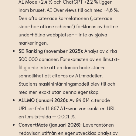
AI Mode +2,4 % och ChatGPT +2,2 % ligger
inom bruset, AI Overviews till och med −4,6 %.
Den ofta citerade korrelationen („citerade
sidor har oftare schema”) förklaras av bättre
underhållna webbplatser – inte av själva
markeringen.
SE Ranking (november 2025):
Analys av cirka
300 000 domäner. Förekomsten av en llms.txt-
fil gjorde inte att en domän hade större
sannolikhet att citeras av AI-modeller.
Studiens maskininlärningsmodell blev till och
med mer exakt utan denna egenskap.
ALLMO (januari 2026):
Av 94 614 citerade
URL:er från 11 867 AI-svar var exakt en URL
en llms.txt-sida — 0,001 %.
ConvertMate (januari 2026):
Leverantören
redovisar, utifrån en egenutvecklad analys av