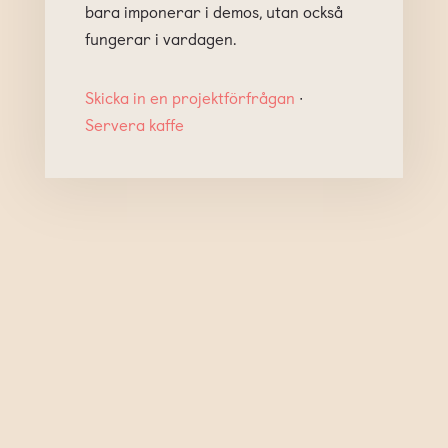
bara imponerar i demos, utan också
fungerar i vardagen.
Skicka in en projektförfrågan
∙
Servera kaffe
Skicka en kommentar
Din e-postadress kommer inte
publiceras.
Obligatoriska fält är
märkta
*