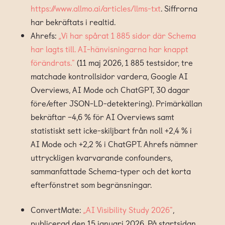
https://www.allmo.ai/articles/llms-txt
. Siffrorna
har bekräftats i realtid.
Ahrefs:
„Vi har spårat 1 885 sidor där Schema
har lagts till. AI-hänvisningarna har knappt
förändrats."
(11 maj 2026, 1 885 testsidor, tre
matchade kontrollsidor vardera, Google AI
Overviews, AI Mode och ChatGPT, 30 dagar
före/efter JSON-LD-detektering). Primärkällan
bekräftar −4,6 % för AI Overviews samt
statistiskt sett icke-skiljbart från noll +2,4 % i
AI Mode och +2,2 % i ChatGPT. Ahrefs nämner
uttryckligen kvarvarande confounders,
sammanfattade Schema-typer och det korta
efterfönstret som begränsningar.
ConvertMate:
„AI Visibility Study 2026"
,
publicerad den 15 januari 2026. På startsidan