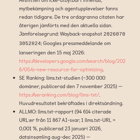
mytbekämpning och agentupplevelser fanns
redan tidigare. De tre ordagranna citaten har
återigen jämförts med den aktuella sidan.
Jämförelsegrund: Wayback-snapshot
2026070
; Googles pressmeddelande om
3052824
lanseringen den 15 maj 2026:
https://developers.google.com/search/blog/202
6/05/a-new-resource-for-optimizing
.
SE Ranking: llms.txt-studien (~300 000
domäner, publicerad den 7 november 2025) —
https://seranking.com/blog/llms-txt/
.
Huvudresultatet bekräftades i direktsändning.
ALLMO: llms.txt-rapport (94 614 citerade
URL:er från 11 867 AI-svar, 1 llms.txt-URL =
0,001 %, publicerad 23 januari 2026,
datainsamling aug–dec 2025) —