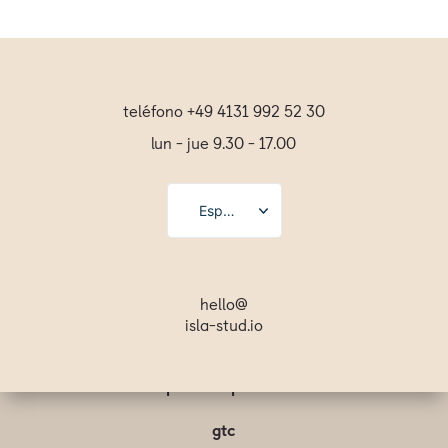
teléfono +49 4131 992 52 30
lun - jue 9.30 - 17.00
Español
Deutsch
English
hello@
isla-stud.io
Français
Svenska
Svenska
pie de imprenta
Français
gtc
English