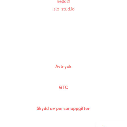
hello@
isla-stud.io
English
Français
Avtryck
GTC
Français
English
Skydd av personuppgifter
Español
Deutsch