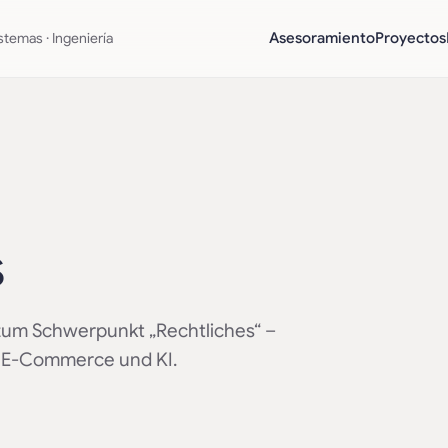
stemas · Ingeniería
Asesoramiento
Proyectos
s
zum Schwerpunkt „Rechtliches“ –
n, E-Commerce und KI.