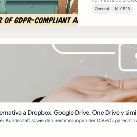
normativa de prote
General
IA Y B2B
chtliches
rnativa a Dropbox, Google Drive, One Drive y simil
r Kundschaft sowie den Bestimmungen der DSGVO gerecht zu w