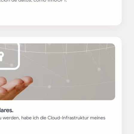
cción de datos, como InnoGPT.
ares.
erden, habe ich die Cloud-Infrastruktur meines