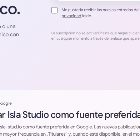
co.
Me gustaría recibir las nuevas entradas de
privacidad
leído.
o o una
La suscripción no se activará hasta que hagas clic e
ónico con
en cualquier momento a través del enlace que apare
Google
r Isla Studio como fuente preferida
isla-stud.io como fuente preferida en Google. Las nuevas publicacio
 mayor frecuencia en „Titulares“ y, cuando esté disponible, en el m