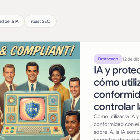
ad de la IA
Yoast SEO
12 de di
Destacado
IA y prote
cómo utili
conformid
controlar 
Cómo utilizar la IA
conformidad con el 
sobre IA, la IA som