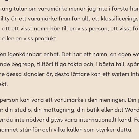
ang talar om varumärke menar jag inte i första han
bility är ett varumärke framför allt ett klassificerin
t ett visst namn hör till en viss person, ett visst fö
 eller en viss produkt.
 en igenkännbar enhet. Det har ett namn, en egen we
 begrepp, tillförlitliga fakta och, i bästa fall, sp
e dessa signaler är, desto lättare kan ett system int
kt.
 person kan vara ett varumärke i den meningen. Din 
, din studio, din mottagning, din butik eller ditt Wo
er du inte nödvändigtvis vara internationellt känd. 
namnet står för och vilka källor som styrker detta.