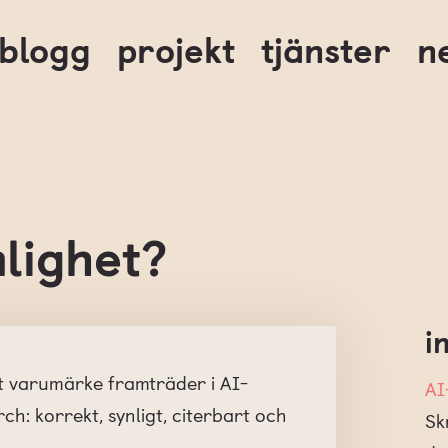
blogg
projekt
tjänster
n
lighet?
i
itt varumärke framträder i AI-
AI
h: korrekt, synligt, citerbart och
Sk