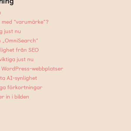
ning
n
n med ”varumärke”?
g just nu
h „OmniSearch“
nlighet från SEO
viktiga just nu
ör WordPress-webbplatser
a AI-synlighet
tiga förkortningar
 in i bilden