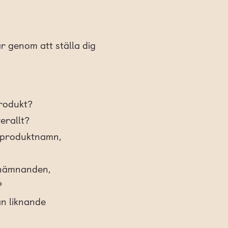
är genom att ställa dig
produkt?
erallt?
r, produktnamn,
omnämnanden,
?
ån liknande