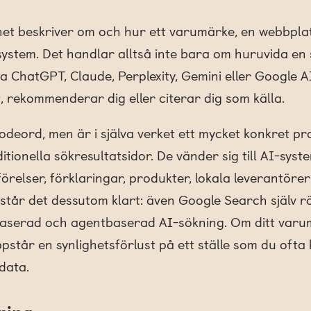
het beskriver om och hur ett varumärke, en webbplat
system. Det handlar alltså inte bara om huruvida en
ChatGPT, Claude, Perplexity, Gemini eller Google AI 
t, rekommenderar dig eller citerar dig som källa.
modeord, men är i själva verket ett mycket konkret p
itionella sökresultatsidor. De vänder sig till AI-syste
relser, förklaringar, produkter, lokala leverantör
tår det dessutom klart: även Google Search själv rör 
baserad och agentbaserad AI-sökning. Om ditt varu
ppstår en synlighetsförlust på ett ställe som du oft
sdata.