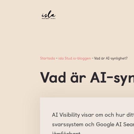
Startsida
-
isla Stud.io-bloggen
-
Vad är AI-synlighet?
Vad är AI-syn
AI Visibility visar om och hur d
svarssystem och Google AI Searc
jämförbart.