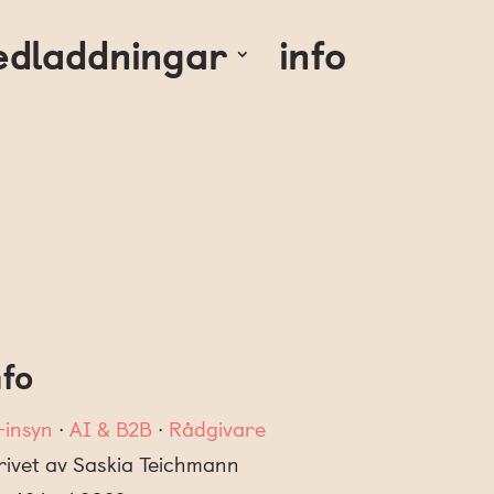
edladdningar
info
nfo
-insyn
∙
AI & B2B
∙
Rådgivare
rivet av Saskia Teichmann