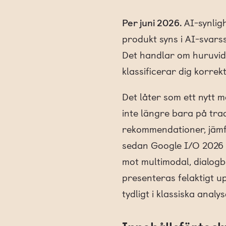
Per juni 2026.
AI-synlig
produkt syns i AI-svars
Det handlar om huruvida 
klassificerar dig korrek
Det låter som ett nytt 
inte längre bara på trad
rekommendationer, jämfö
sedan Google I/O 2026 s
mot multimodal, dialog
presenteras felaktigt u
tydligt i klassiska analy