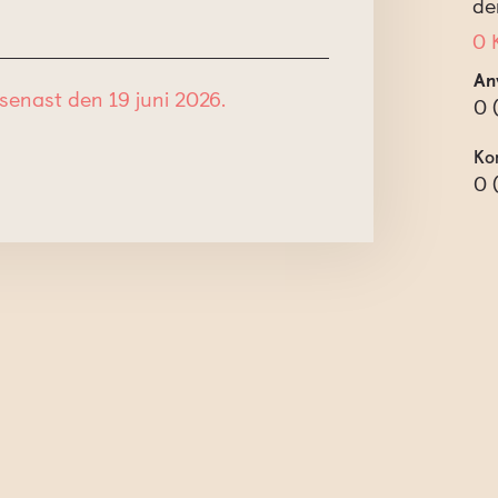
de
0 
An
senast den 19 juni 2026.
0
Ko
0