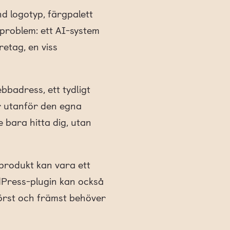
d logotyp, färgpalett
gsproblem: ett AI-system
retag, en viss
bbadress, ett tydligt
år utanför den egna
e bara hitta dig, utan
produkt kan vara ett
rdPress-plugin kan också
Först och främst behöver