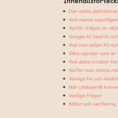
Innehållsförteck
Den enkla definitione
Vad menas egentlige
Varför frågan är vikti
Google AI Search oc
Vad som skiljer AI-sy
Vilka signaler som är 
Vad detta innebär f
Varför man måste mät
Vanliga fel och felak
När citelayer® kommer
Vanliga frågor
Källor och verifiering