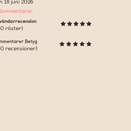
n 18 juni 2026
Kommentarer
vändarrecension
(
0
röster)
mmentarer Betyg
(
0
recensioner)