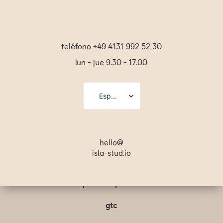
teléfono +49 4131 992 52 30
lun - jue 9.30 - 17.00
Español
Deutsch
English
hello@
isla-stud.io
Français
Svenska
pie de imprenta
gtc