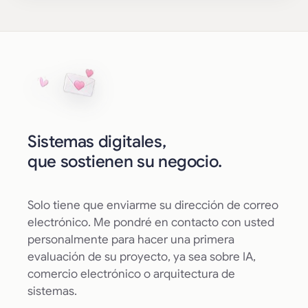
sucursales.
Robustez: los scripts de JavaScript de
configuración se ejecutan de forma más
fiable como scripts de administración en
línea, para que los botones de copiar y las
interacciones de administración existentes
se inicialicen de forma estable.
2.5.2
Sistemas digitales,
que sostienen su negocio.
Fecha de publicación: junio de 2026
Corrección: En las citas con recursos de
Solo tiene que enviarme su dirección de correo
personal y salas, la respuesta «Freebusy» de
electrónico. Me pondré en contacto con usted
Amparex se envía para varios
resourceIDs
ya no se interpreta como
personalmente para hacer una primera
disponibilidad compartida. En su lugar,
evaluación de su proyecto, ya sea sobre IA,
WP2Amparex consulta individualmente a los
comercio electrónico o arquitectura de
empleados y las salas, y calcula localmente
sistemas.
solo las intersecciones reales.