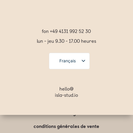
fon +49 4131 992 52 30
lun - jeu 9.30 - 17.00 heures
Français
Deutsch
Español
hello@
isla-stud.io
English
Svenska
Svenska
mentions légales
English
conditions générales de vente
Español