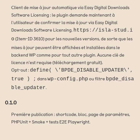
Client de mise à jour automatique via Easy Digital Downloads
Software Licensing : le plugin demande maintenant à
l'utilisateur de confirmer la mise à jour via Easy Digital
Downloads Software Licensing.
https://isla-stud.i
(Item-ID 3610) pour les nouvelles versions, de sorte que les
o
mises à jour peuvent être affichées et installées dans le
backend WP comme pour tout autre plugin. Aucune clé de
licence n'est requise (téléchargement gratuit).
Opt-out :
define( \'BPDE_DISABLE_UPDATER\',
dans
ou filtre
true ) ;
wp-config.php
bpde_disa
.
ble_updater
0.1.0
Première publication : shortcode, bloc, page de paramètres,
PHPUnit + Smoke + tests E2E Playwright.